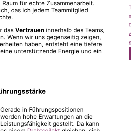
en Raum für echte Zusammenarbeit.
T
uch, das ich jedem Teammitglied
e
chte.
D
ur das
Vertrauen
innerhalb des Teams,
w
en. Wenn wir uns gegenseitig zeigen,
K
rheiten haben, entsteht eine tiefere
 eine unterstützende Energie und ein
 Führungsstärke
Gerade in Führungspositionen
werden hohe Erwartungen an die
Leistungsfähigkeit gestellt. Da kann
es einem
Drahtseilakt
gleichen, sich