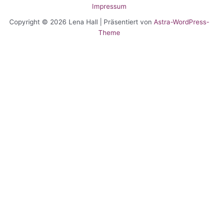
Impressum
Copyright © 2026 Lena Hall | Präsentiert von
Astra-WordPress-
Theme
Wir verwenden Cookies auf unserer Website, um Ihnen die beste
Nutzung zu bieten, indem wir uns an Ihre Präferenzen erinnern und
Besuche wiederholen. Indem Sie auf „Alle akzeptieren“ klicken,
stimmen Sie der Verwendung ALLER Cookies zu. Sie können jedoch
die „Cookie-Einstellungen“ besuchen, um eine kontrollierte
Einwilligung zu erteilen.
Cookie Einstellungen
alle akzeptieren
Schließen
Privacy Overview
This website uses cookies to improve your experience while you
navigate through the website. Out of these, the cookies that are
categorized as necessary are stored on your browser as they are