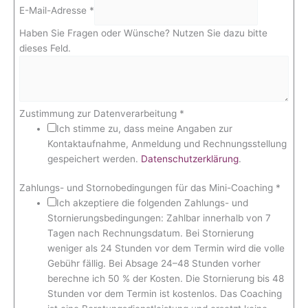
e
E-Mail-Adresse
*
F
r
Haben Sie Fragen oder Wünsche? Nutzen Sie dazu bitte
a
dieses Feld.
g
e
n
F
Zustimmung zur Datenverarbeitung
*
e
Ich stimme zu, dass meine Angaben zur
l
Kontaktaufnahme, Anmeldung und Rechnungsstellung
d
gespeichert werden.
Datenschutzerklärung
.
.
Zahlungs- und Stornobedingungen für das Mini-Coaching
*
Ich akzeptiere die folgenden Zahlungs- und
Stornierungsbedingungen: Zahlbar innerhalb von 7
Tagen nach Rechnungsdatum. Bei Stornierung
weniger als 24 Stunden vor dem Termin wird die volle
Gebühr fällig. Bei Absage 24–48 Stunden vorher
berechne ich 50 % der Kosten. Die Stornierung bis 48
Stunden vor dem Termin ist kostenlos. Das Coaching